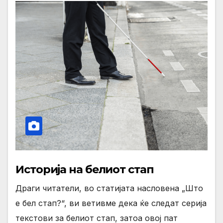
Историја на белиот стап
Драги читатели, во статијата насловена „Што
е бел стап?“, ви ветивме дека ќе следат серија
текстови за белиот стап, затоа овој пат