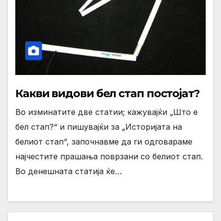
Какви видови бел стап постојат?
Во изминатите две статии; кажувајќи „Што е
бел стап?“ и пишувајќи за „Историјата на
белиот стап“, започнавме да ги одговараме
најчестите прашања поврзани со белиот стап.
Во денешната статија ќе…