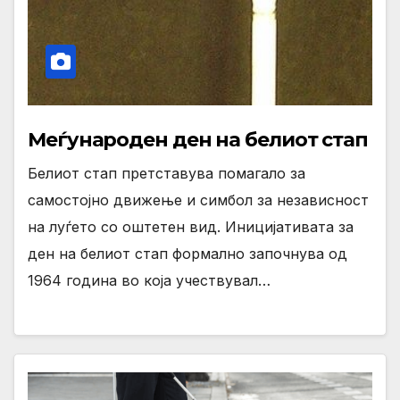
Меѓународен ден на белиот стап
Белиот стап претставува помагало за
самостојно движење и симбол за независност
на луѓето со оштетен вид. Иницијативата за
ден на белиот стап формално започнува од
1964 година во која учествувал…