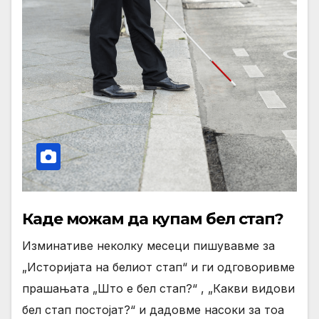
Каде можам да купам бел стап?
Изминативе неколку месеци пишувавме за
„Историјата на белиот стап“ и ги одговоривме
прашањата „Што е бел стап?“ , „Какви видови
бел стап постојат?“ и дадовме насоки за тоа