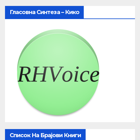
Гласовна Синтеза – Кико
Список На Брајови Книги