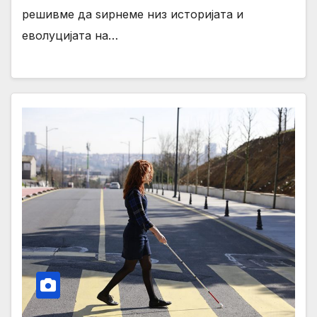
решивме да ѕирнеме низ историјата и
еволуцијата на…