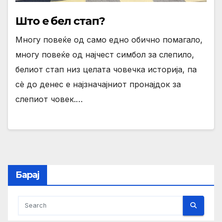
Што е бел стап?
Многу повеќе од само едно обично помагало,
многу повеќе од најчест симбол за слепило,
белиот стап низ целата човечка историја, па
сѐ до денес е најзначајниот пронајдок за
слепиот човек.…
Барај