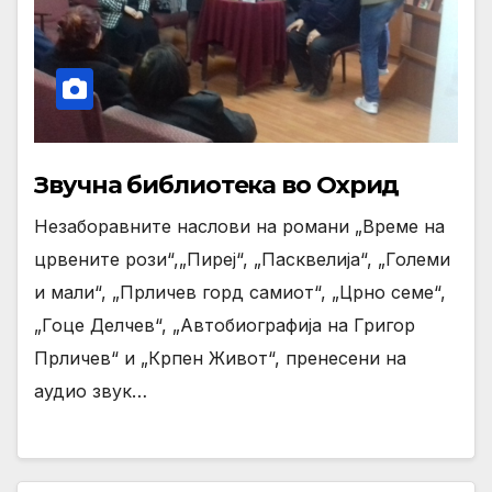
Звучна библиотека во Охрид
Незаборавните наслови на романи „Време на
црвените рози“,„Пиреј“, „Пасквелија“, „Големи
и мали“, „Прличев горд самиот“, „Црно семе“,
„Гоце Делчев“, „Автобиографија на Григор
Прличев“ и „Крпен Живот“, пренесени на
аудио звук…