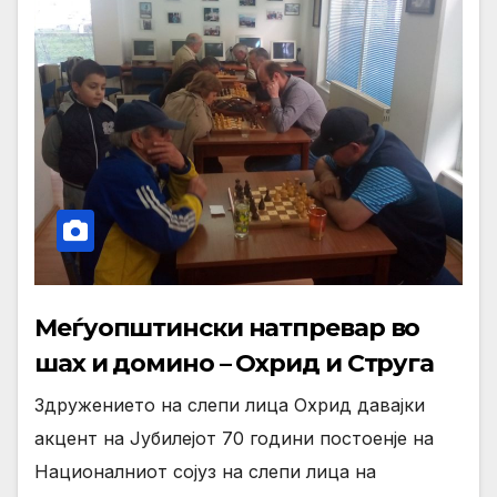
Меѓуопштински натпревар во
шах и домино – Охрид и Струга
Здружението на слепи лица Охрид давајки
акцент на Јубилејот 70 години постоенје на
Националниот сојуз на слепи лица на