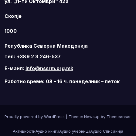
ул. „11-ти Октомври“ 42а
Скопје
1000
Република Северна Македонија
тел: +389 2 3 246-537
Е-маил:
info@nssrm.org.mk
Работно време: 08 – 16 ч. понеделник – петок
Proudly powered by WordPress
|
Theme:
Newsup
by
Themeansar
.
Активности
Аудио книги
Аудио учебници
Аудио Списанија