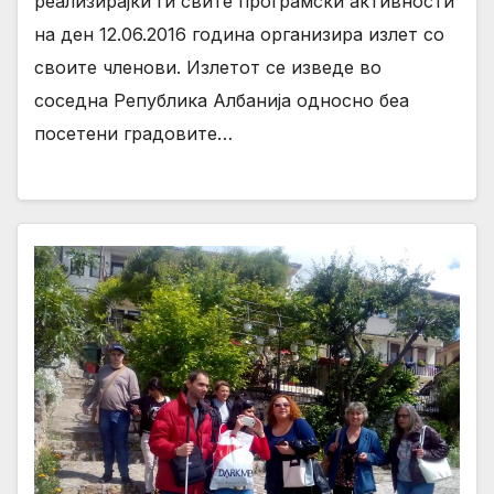
реализирајќи ги свите програмски активности
на ден 12.06.2016 година организира излет со
своите членови. Излетот се изведе во
соседна Република Албанија односно беа
посетени градовите…