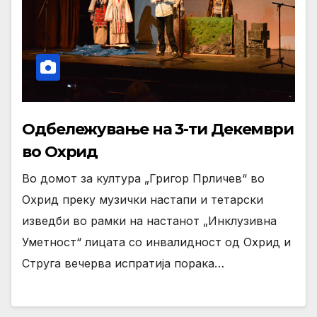
Одбележување на 3-ти Декември
во Охрид
Во домот за култура „Григор Прличев“ во
Охрид преку музички настапи и тетарски
изведби во рамки на настанот „Инклузивна
Уметност“ лицата со инвалидност од Охрид и
Струга вечерва испратија порака…