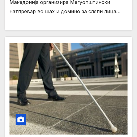
Македонија организира Мегуопштински
натпревар во шах и домино за слепи лица…