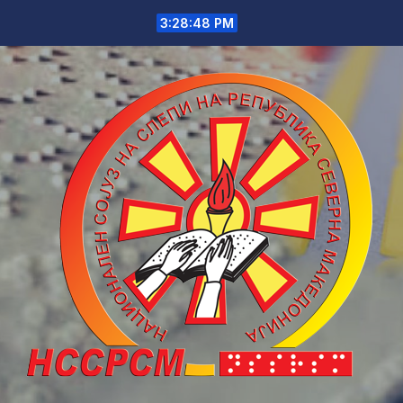
Skip
3:28:50 PM
to
content