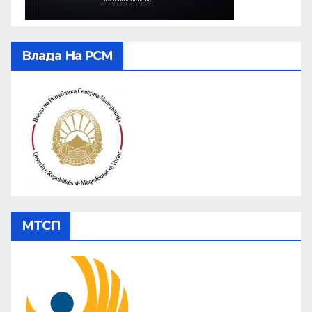
Влада На РСМ
МТСП