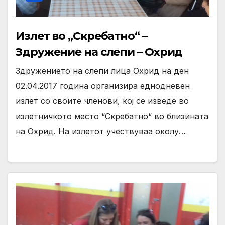
Излет во „Скребатно“ –
Здружение на слепи – Охрид
Здружението на слепи лица Охрид на ден
02.04.2017 година организира еднодневен
излет со своите членови, кој се изведе во
излетничкото место “Скребатно“ во близината
на Охрид. На излетот учествуваа околу…