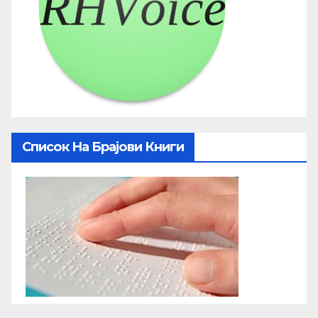
Список На Брајови Книги