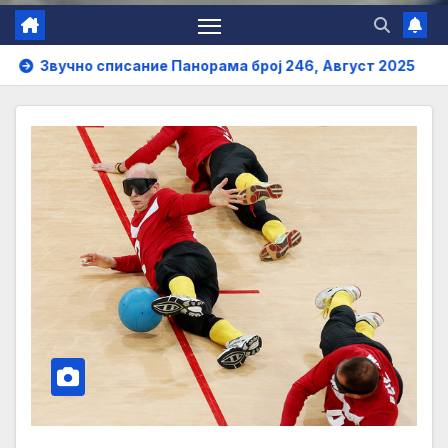
вучно списание Панорама број 246, Август 2025
Звучн