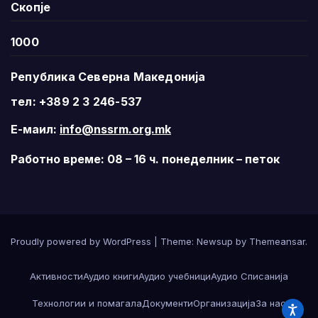
Скопје
1000
Република Северна Македонија
тел: +389 2 3 246-537
Е-маил:
info@nssrm.org.mk
Работно време: 08 – 16 ч. понеделник – петок
Proudly powered by WordPress
|
Theme:
Newsup
by
Themeansar
.
Активности
Аудио книги
Аудио учебници
Аудио Списанија
Технологии и помагала
Документи
Организација
За нас