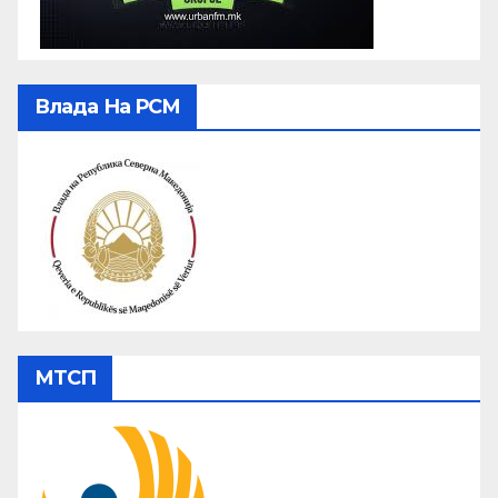
Влада На РСМ
МТСП