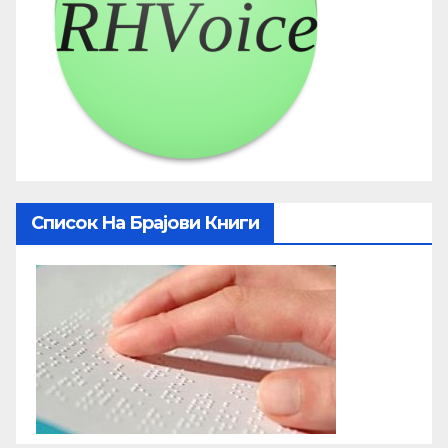
Список На Брајови Книги